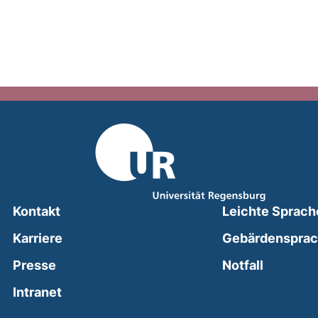
Kontakt
Leichte Sprach
Karriere
Gebärdenspra
(external
Presse
Notfall
(external link, opens in a new window)
Intranet