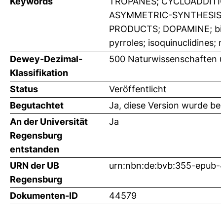
Keywords
TROPANES; CYCLOADDITI
ASYMMETRIC-SYNTHESIS;
PRODUCTS; DOPAMINE; bicy
pyrroles; isoquinuclidines
Dewey-Dezimal-
500 Naturwissenschaften
Klassifikation
Status
Veröffentlicht
Begutachtet
Ja, diese Version wurde b
An der Universität
Ja
Regensburg
entstanden
URN der UB
urn:nbn:de:bvb:355-epub
Regensburg
Dokumenten-ID
44579