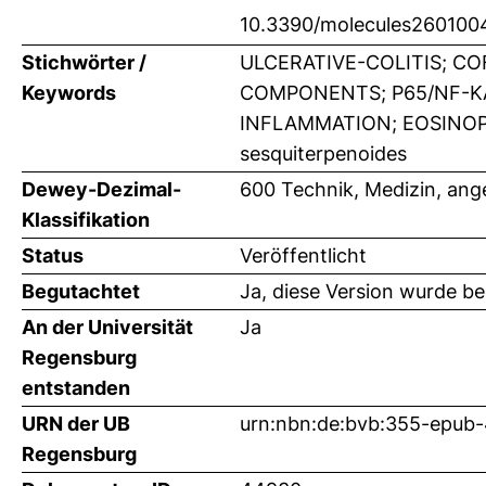
10.3390/molecules260100
Stichwörter /
ULCERATIVE-COLITIS; C
Keywords
COMPONENTS; P65/NF-KA
INFLAMMATION; EOSINOPHI
sesquiterpenoides
Dewey-Dezimal-
600 Technik, Medizin, an
Klassifikation
Status
Veröffentlicht
Begutachtet
Ja, diese Version wurde b
An der Universität
Ja
Regensburg
entstanden
URN der UB
urn:nbn:de:bvb:355-epub
Regensburg