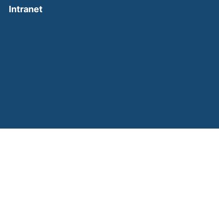
(external link, opens in a new window)
Intranet