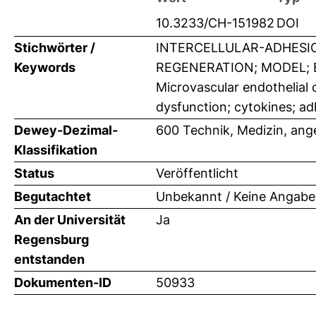
10.3233/CH-151982
DOI
Stichwörter /
INTERCELLULAR-ADHESIO
Keywords
REGENERATION; MODEL; 
Microvascular endothelial 
dysfunction; cytokines; ad
Dewey-Dezimal-
600 Technik, Medizin, an
Klassifikation
Status
Veröffentlicht
Begutachtet
Unbekannt / Keine Angabe
An der Universität
Ja
Regensburg
entstanden
Dokumenten-ID
50933