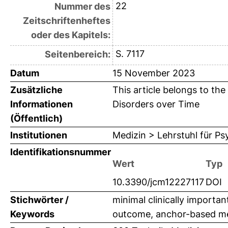
22
Nummer des
Zeitschriftenheftes
oder des Kapitels:
S. 7117
Seitenbereich:
Datum
15 November 2023
Zusätzliche
This article belongs to th
Informationen
Disorders over Time
(Öffentlich)
Institutionen
Medizin > Lehrstuhl für Ps
Identifikationsnummer
Wert
Typ
10.3390/jcm12227117
DOI
Stichwörter /
minimal clinically importa
Keywords
outcome, anchor-based meth