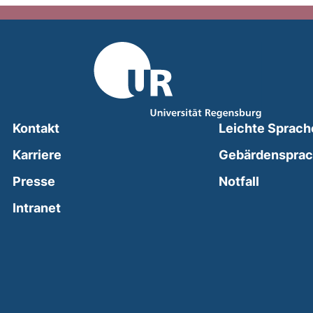
Kontakt
Leichte Sprach
Karriere
Gebärdenspra
(external
Presse
Notfall
(external link, opens in a new window)
Intranet