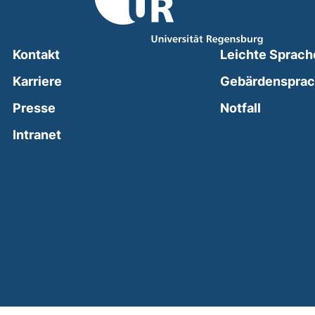
Kontakt
Leichte Sprach
Karriere
Gebärdenspra
(external
Presse
Notfall
(external link, opens in a new window)
Intranet