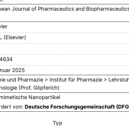
pean Journal of Pharmaceutics and Biopharmaceutic
vier
 (Elsevier)
14634
anuar 2025
e und Pharmazie > Institut für Pharmazie > Lehrstu
ologie (Prof. Göpferich)
smimetische Nanopartikel
rdert von:
Deutsche Forschungsgemeinschaft (DFG
Typ