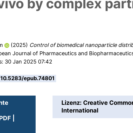
 vivo by complex part
im
(2025)
Control of biomedical nanoparticle distri
ean Journal of Pharmaceutics and Biopharmaceutics
s: 30 Jan 2025 07:42
10.5283/epub.74801
hte
Lizenz: Creative Comm
International
PDF |