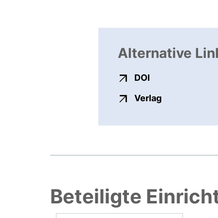
Alternative Lin
externer Link, ö
DOI
externer Link
Verlag
Beteiligte Einric