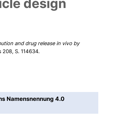
icle design
bution and drug release in vivo by
 208, S. 114634.
ons Namensnennung 4.0