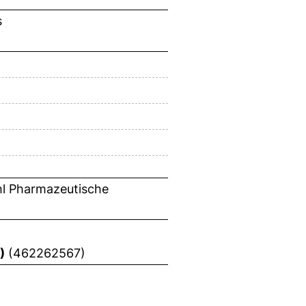
s
hl Pharmazeutische
)
(462262567)