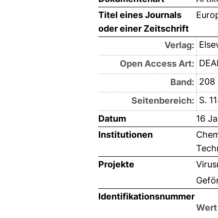
Titel eines Journals
Euro
oder einer Zeitschrift
Else
Verlag:
DEAL
Open Access Art:
208
Band:
S. 1
Seitenbereich:
Datum
16 J
Institutionen
Chemi
Techn
Projekte
Viru
Gefö
Identifikationsnummer
Wert