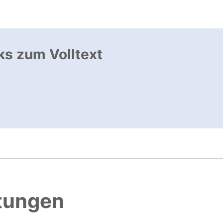
ks zum Volltext
ffnet neues Fenster
, öffnet neues Fenster
htungen