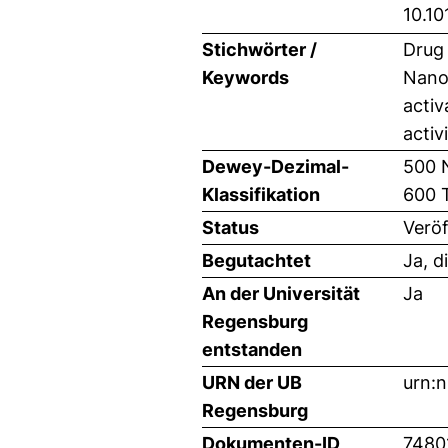
10.10
Stichwörter /
Drug 
Keywords
Nanop
activ
activ
Dewey-Dezimal-
500 
Klassifikation
600 
Status
Veröf
Begutachtet
Ja, d
An der Universität
Ja
Regensburg
entstanden
URN der UB
urn:
Regensburg
Dokumenten-ID
7480