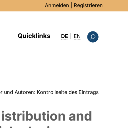
Anmelden
|
Registrieren
Quicklinks
: this page in Englis
DE
|
EN
Suchformular
er und Autoren:
Kontrollseite des Eintrags
istribution and