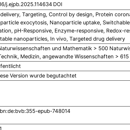
16/j.ejpb.2025.114634
DOI
delivery, Targeting, Control by design, Protein coro
article exocytosis, Nanoparticle uptake, Switchable
ation, pH-Responsive, Enzyme-responsive, Redox-resp
itable nanoparticles, In vivo, Targeted drug delivery
Naturwissenschaften und Mathematik > 500 Naturwi
Technik, Medizin, angewandte Wissenschaften > 615
fentlicht
iese Version wurde begutachtet
nbn:de:bvb:355-epub-748014
1