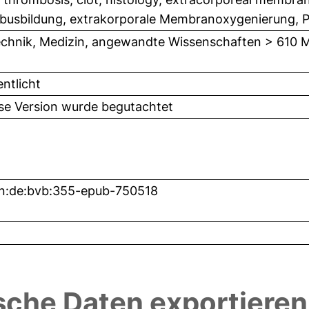
usbildung, extrakorporale Membranoxygenierung,
chnik, Medizin, angewandte Wissenschaften > 610 M
entlicht
ese Version wurde begutachtet
n:de:bvb:355-epub-750518
sche Daten exportieren