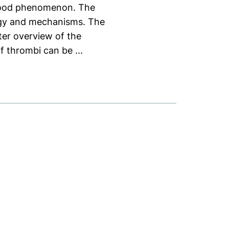
tood phenomenon. The
logy and mechanisms. The
ter overview of the
 thrombi can be ...