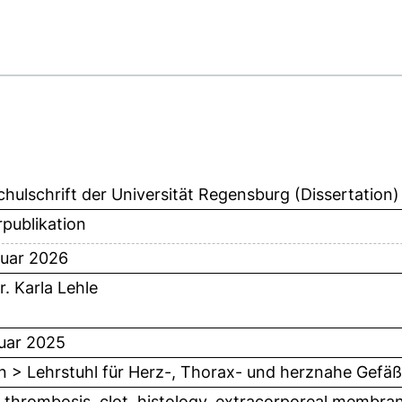
hulschrift der Universität Regensburg (Dissertation)
publikation
uar 2026
r. Karla Lehle
uar 2025
n > Lehrstuhl für Herz-, Thorax- und herznahe Gefäß
thrombosis, clot, histology, extracorporeal membra