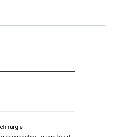
chirurgie
ne oxygenation, pump head,