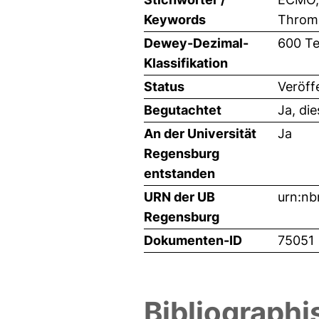
Keywords
Thromb
Dewey-Dezimal-
600 Te
Klassifikation
Status
Veröff
Begutachtet
Ja, di
An der Universität
Ja
Regensburg
entstanden
URN der UB
urn:nb
Regensburg
Dokumenten-ID
75051
Bibliographi