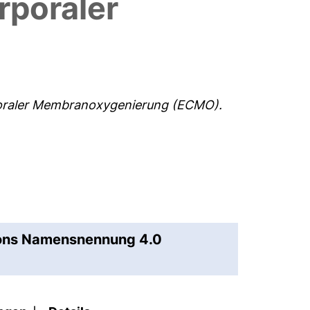
poraler
oraler Membranoxygenierung (ECMO).
mons Namensnennung 4.0