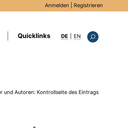
Anmelden
|
Registrieren
Quicklinks
: this page in Englis
DE
|
EN
Suchformular
er und Autoren:
Kontrollseite des Eintrags