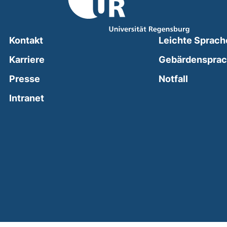
Kontakt
Leichte Sprach
Karriere
Gebärdenspra
(external
Presse
Notfall
(external link, opens in a new window)
Intranet