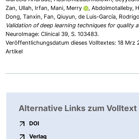
Zan
,
Ullah, Irfan
,
Mani, Merry
,
Abdolmotalleby, 
Dong, Tanxin
,
Fan, Qiuyun
,
de Luis-García, Rodrig
Validation of deep learning techniques for quality a
NeuroImage: Clinical 39, S. 103483.
Veröffentlichungsdatum dieses Volltextes: 18 Mrz 
Artikel
Alternative Links zum Volltext
externer Link, öffnet neues Fenster
DOI
externer Link, öffnet neues Fenste
Verlag