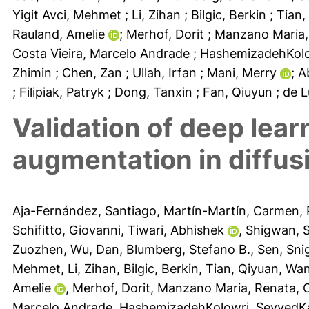
Yigit Avci, Mehmet
; Li, Zihan
; Bilgic, Berkin
; Tian
Rauland, Amelie
; Merhof, Dorit
; Manzano Maria
Costa Vieira, Marcelo Andrade
; HashemizadehKol
Zhimin
; Chen, Zan
; Ullah, Irfan
; Mani, Merry
; 
; Filipiak, Patryk
; Dong, Tanxin
; Fan, Qiuyun
; de 
Validation of deep lear
augmentation in diffusi
Aja-Fernández, Santiago
,
Martín-Martín, Carmen
,
Schifitto, Giovanni
,
Tiwari, Abhishek
,
Shigwan, S
Zuozhen
,
Wu, Dan
,
Blumberg, Stefano B.
,
Sen, Sni
Mehmet
,
Li, Zihan
,
Bilgic, Berkin
,
Tian, Qiyuan
,
Wan
Amelie
,
Merhof, Dorit
,
Manzano Maria, Renata
,
C
Marcelo Andrade
,
HashemizadehKolowri, Seyyed