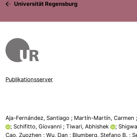
Universität Regensburg
Publikationsserver
Aja-Fernández, Santiago
; Martín-Martín, Carmen
; Schifitto, Giovanni
; Tiwari, Abhishek
; Shigw
Cao, Zuozhen
; Wu, Dan
; Blumberg, Stefano B.
; 