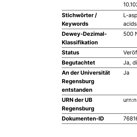
10.10
Stichwörter /
L-asp
Keywords
acids
Dewey-Dezimal-
500 
Klassifikation
Status
Veröf
Begutachtet
Ja, d
An der Universität
Ja
Regensburg
entstanden
URN der UB
urn:
Regensburg
Dokumenten-ID
7681