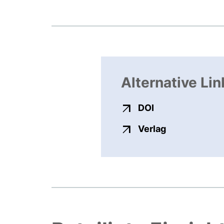
Alternative Lin
externer Link, ö
DOI
externer Link
Verlag