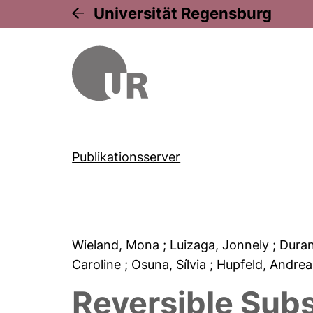
Universität Regensburg
Publikationsserver
Wieland, Mona
; Luizaga, Jonnely
; Dura
Caroline
; Osuna, Sílvia
; Hupfeld, Andre
Reversible Subs