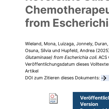
Chemotherapeut
from Escherichi
Wieland, Mona
,
Luizaga, Jonnely
,
Duran,
Osuna, Sílvia
und
Hupfeld, Andrea
(2025
Glutaminase) from Escherichia coli.
ACS C
Veröffentlichungsdatum dieses Volltexte
Artikel
DOI zum Zitieren dieses Dokuments:
Veröffentlic
Version