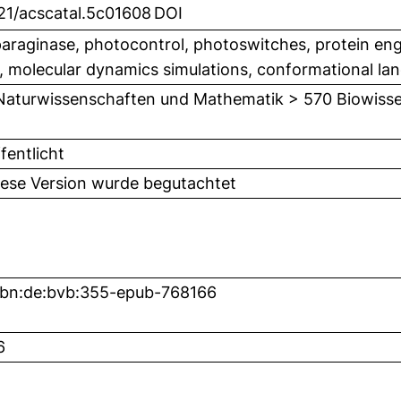
21/acscatal.5c01608
DOI
araginase, photocontrol, photoswitches, protein eng
, molecular dynamics simulations, conformational la
Naturwissenschaften und Mathematik > 570 Biowisse
fentlicht
iese Version wurde begutachtet
nbn:de:bvb:355-epub-768166
6