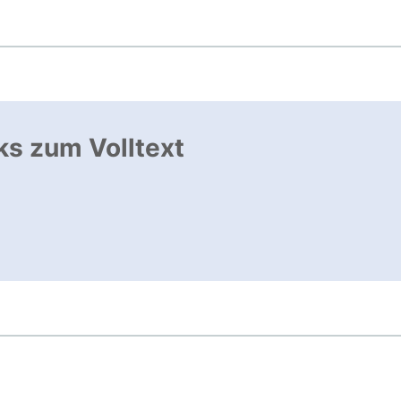
ks zum Volltext
ffnet neues Fenster
, öffnet neues Fenster