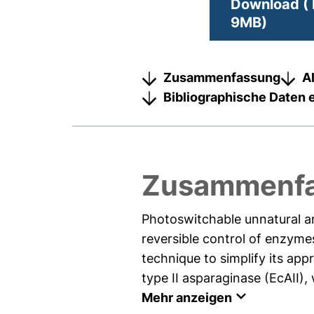
Download ( 
9MB)
Zusammenfassung
A
Bibliographische Daten 
Zusammenf
Photoswitchable unnatural ami
reversible control of enzymes
technique to simplify its app
type II asparaginase (EcAII),
Mehr anzeigen