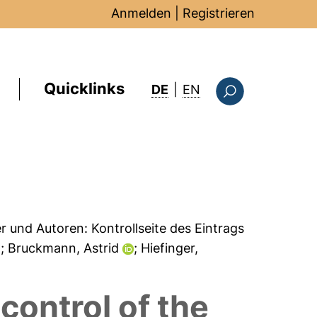
Anmelden
|
Registrieren
Quicklinks
: this page in Englis
DE
|
EN
Suchformular
er und Autoren:
Kontrollseite des Eintrags
a
; Bruckmann, Astrid
; Hiefinger,
control of the