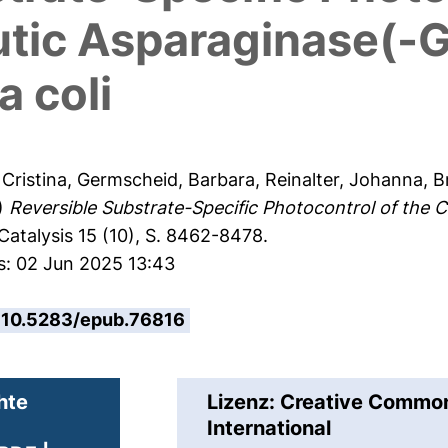
ic Asparaginase(-G
a coli
 Cristina
,
Germscheid, Barbara
,
Reinalter, Johanna
,
B
)
Reversible Substrate-Specific Photocontrol of the
atalysis 15 (10), S. 8462-8478.
s: 02 Jun 2025 13:43
10.5283/epub.76816
hte
Lizenz: Creative Comm
International