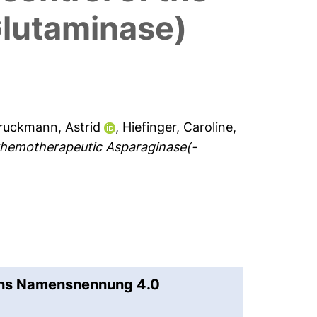
lutaminase)
ruckmann, Astrid
,
Hiefinger, Caroline
,
 Chemotherapeutic Asparaginase(-
ons Namensnennung 4.0