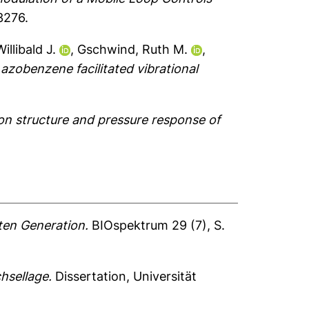
3276.
illibald J.
,
Gschwind, Ruth M.
,
azobenzene facilitated vibrational
on structure and pressure response of
sten Generation.
BIOspektrum 29 (7), S.
hsellage.
Dissertation, Universität