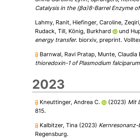
Catalysis in the (βα)8-Barrel Enzyme of
Lahmy, Ranit
,
Hiefinger, Caroline
,
Zeqiri
Rudack, Till
,
König, Burkhard
und
Hup
energy transfer.
biorxiv, preprint.
Vollte
Barnwal, Ravi Pratap
,
Munte, Claudia 
thioredoxin-1 of Plasmodium falciparum
2023
Kneuttinger, Andrea C.
(2023)
Mit 
815.
Kalbitzer, Tina
(2023)
Kernresonanz-ba
Regensburg.