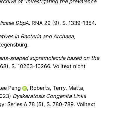
rchive of "Investigating the prevalence
licase DbpA.
RNA 29 (9), S. 1339-1354.
tives in Bacteria and Archaea,
 Regensburg.
lens-shaped supramolecule based on the
68), S. 10263-10266.
Volltext nicht
Lee Peng
,
Roberts, Terry
,
Matta,
023)
Dyskeratosis Congenita Links
y: Series A 78 (5), S. 780-789.
Volltext