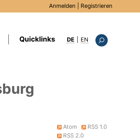
Anmelden
|
Registrieren
Quicklinks
: this page in Englis
DE
|
EN
Suchformular
sburg
Atom
RSS 1.0
RSS 2.0