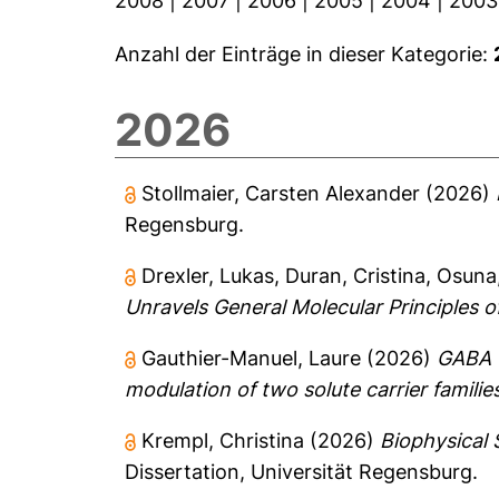
2008
|
2007
|
2006
|
2005
|
2004
|
2003
Anzahl der Einträge in dieser Kategorie:
2026
Stollmaier, Carsten Alexander
(2026)
Regensburg.
Drexler, Lukas
,
Duran, Cristina
,
Osuna,
Unravels General Molecular Principles o
Gauthier-Manuel, Laure
(2026)
GABA T
modulation of two solute carrier familie
Krempl, Christina
(2026)
Biophysical
Dissertation, Universität Regensburg.