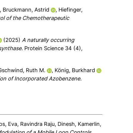
,
Bruckmann, Astrid
,
Hiefinger,
rol of the Chemotherapeutic
(2025)
A naturally occurring
synthase.
Protein Science 34 (4),
Gschwind, Ruth M.
,
König, Burkhard
tion of Incorporated Azobenzene.
os, Eva
,
Ravindra Raju, Dinesh
,
Kamerlin,
odulation of a Mobile Loop Controls