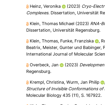
Heinz, Veronika
(2023)
Cryo-Electr
Complexes.
Dissertation, Universität R
Klein, Thomas Michael
(2023)
RNA-Bin
Dissertation, Universität Regensburg.
Klein, Thomas
,
Funke, Franziska
,
R
Beatrix
,
Meister, Gunter
und
Babinger, P
International Journal of Molecular Scien
Overbeck, Jan
(2023)
Development
Regensburg.
Krempl, Christina
,
Wurm, Jan Philip
Structure of Invisible Conformations 
Molecular Biology 435 (11), S. 167922.