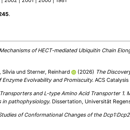
|
2002
|
2001
|
2000
|
1981
245
.
Mechanisms of HECT-mediated Ubiquitin Chain Elong
 Sílvia
und
Sterner, Reinhard
(2026)
The Discover
f Enzyme Evolvability and Promiscuity.
ACS Catalysis 
ransporters and L-type Amino Acid Transporter 1. 
s in pathophysiology.
Dissertation, Universität Regen
 Studies of Conformational Changes of the Dcp1:Dc