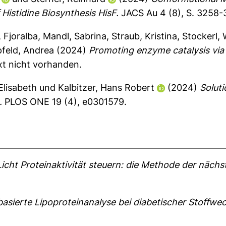
 Histidine Biosynthesis HisF.
JACS Au 4 (8), S. 3258-
, Fjoralba
,
Mandl, Sabrina
,
Straub, Kristina
,
Stockerl, W
feld, Andrea
(2024)
Promoting enzyme catalysis via 
xt nicht vorhanden.
Elisabeth
und
Kalbitzer, Hans Robert
(2024)
Soluti
.
PLOS ONE 19 (4), e0301579.
Licht Proteinaktivität steuern: die Methode der näch
sierte Lipoproteinanalyse bei diabetischer Stoffwec