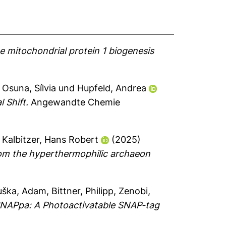
he mitochondrial protein 1 biogenesis
,
Osuna, Sílvia
und
Hupfeld, Andrea
 Shift.
Angewandte Chemie
d
Kalbitzer, Hans Robert
(2025)
from the hyperthermophilic archaeon
uška, Adam
,
Bittner, Philipp
,
Zenobi,
NAPpa: A Photoactivatable SNAP-tag