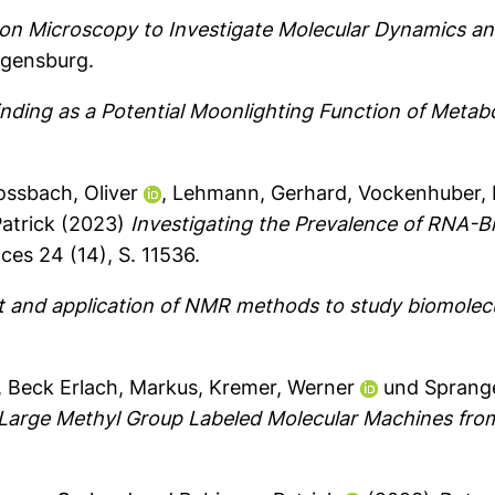
on Microscopy to Investigate Molecular Dynamics an
egensburg.
ding as a Potential Moonlighting Function of Metabol
ossbach, Oliver
,
Lehmann, Gerhard
,
Vockenhuber, 
atrick
(2023)
Investigating the Prevalence of RNA-Bi
ces 24 (14), S. 11536.
 and application of NMR methods to study biomolec
,
Beck Erlach, Markus
,
Kremer, Werner
und
Sprang
of Large Methyl Group Labeled Molecular Machines fr