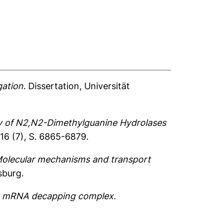
ation.
Dissertation, Universität
y of N2,N2-Dimethylguanine Hydrolases
16 (7), S. 6865-6879.
Molecular mechanisms and transport
sburg.
p2 mRNA decapping complex.