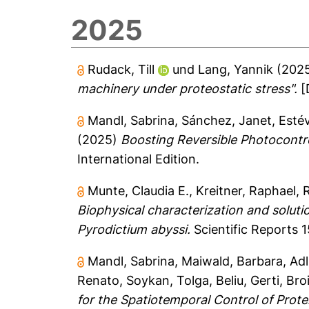
2025
Rudack, Till
und
Lang, Yannik
(202
machinery under proteostatic stress".
[
Mandl, Sabrina
,
Sánchez, Janet
,
Esté
(2025)
Boosting Reversible Photocontr
International Edition.
Munte, Claudia E.
,
Kreitner, Raphael
,
Biophysical characterization and solut
Pyrodictium abyssi.
Scientific Reports 1
Mandl, Sabrina
,
Maiwald, Barbara
,
Adl
Renato
,
Soykan, Tolga
,
Beliu, Gerti
,
Bro
for the Spatiotemporal Control of Prote