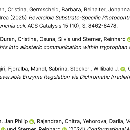
n, Cristina
,
Germscheid, Barbara
,
Reinalter, Johanna
drea
(2025)
Reversible Substrate-Specific Photocont
ichia coli.
ACS Catalysis 15 (10), S. 8462-8478.
,
Duran, Cristina
,
Osuna, Sílvia
und
Sterner, Reinhard
ts into allosteric communication within tryptophan 
iri, Fjoralba
,
Mandl, Sabrina
,
Stockerl, Willibald J.
,
Reversible Enzyme Regulation via Dichromatic Irradia
 Jan Philip
,
Rajendran, Chitra
,
Yehorova, Dariia
,
V
und
Sterner, Reinhard
(2024)
Conformational M