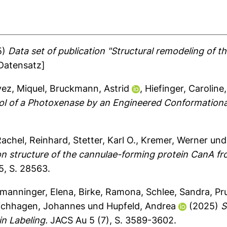
5)
Data set of publication "Structural remodeling of t
Datensatz]
vez, Miquel
,
Bruckmann, Astrid
,
Hiefinger, Caroline
ol of a Photoxenase by an Engineered Conformational
Rachel, Reinhard
,
Stetter, Karl O.
,
Kremer, Werner
un
ion structure of the cannulae-forming protein CanA 
5, S. 28563.
manninger, Elena
,
Birke, Ramona
,
Schlee, Sandra
,
Pr
ichhagen, Johannes
und
Hupfeld, Andrea
(2025)
S
in Labeling.
JACS Au 5 (7), S. 3589-3602.