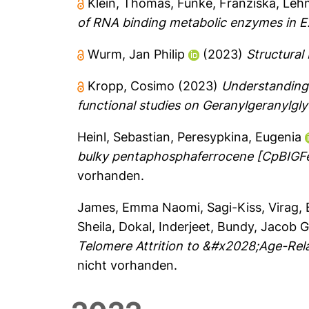
Klein, Thomas
,
Funke, Franziska
,
Leh
of RNA binding metabolic enzymes in E. 
Wurm, Jan Philip
(2023)
Structural
Kropp, Cosimo
(2023)
Understanding 
functional studies on Geranylgeranylgl
Heinl, Sebastian
,
Peresypkina, Eugenia
bulky pentaphosphaferrocene [CpBIGF
vorhanden.
James, Emma Naomi
,
Sagi-Kiss, Virag
,
Sheila
,
Dokal, Inderjeet
,
Bundy, Jacob 
Telomere Attrition to &#x2028;Age-Rel
nicht vorhanden.