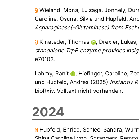
Wieland, Mona
,
Luizaga, Jonnely
,
Dura
Caroline
,
Osuna, Sílvia
und
Hupfeld, An
Asparaginase(-Glutaminase) from Escher
Kinateder, Thomas
,
Drexler, Lukas
standalone TrpB enzyme provides insigh
e70103.
Lahmy, Ranit
,
Hiefinger, Caroline
,
Zeq
und
Hupfeld, Andrea
(2025)
Instantly 
bioRxiv.
Volltext nicht vorhanden.
2024
Hupfeld, Enrico
,
Schlee, Sandra
,
Wurm,
Shina Caroline Lynn
,
Sprangers, Remco