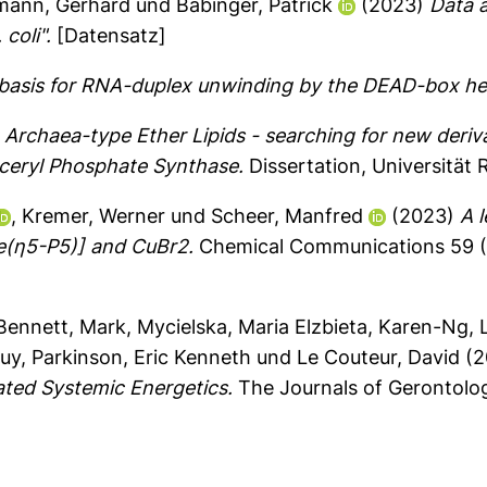
mann, Gerhard
und
Babinger, Patrick
(2023)
Data a
coli".
[Datensatz]
 basis for RNA-duplex unwinding by the DEAD-box he
Archaea-type Ether Lipids - searching for new deriva
yceryl Phosphate Synthase.
Dissertation, Universität
,
Kremer, Werner
und
Scheer, Manfred
(2023)
A 
e(η5-P5)] and CuBr2.
Chemical Communications 59 (
Bennett, Mark
,
Mycielska, Maria Elzbieta
,
Karen-Ng, 
Guy
,
Parkinson, Eric Kenneth
und
Le Couteur, David
(2
ated Systemic Energetics.
The Journals of Gerontolog