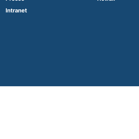
(external link, opens in a new window)
Intranet