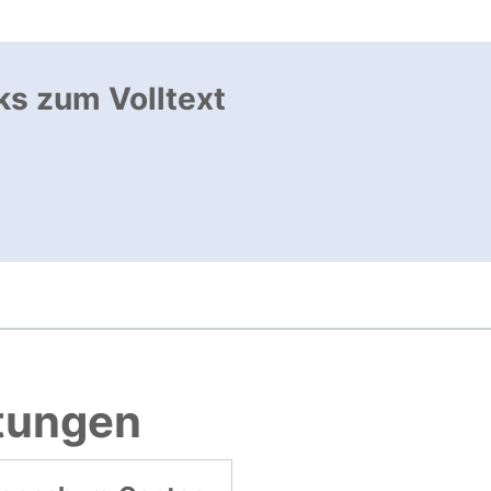
ks zum Volltext
ffnet neues Fenster
 öffnet neues Fenster
htungen