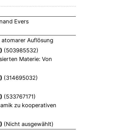
inand Evers
t atomarer Auflösung
)
(503985532)
sierten Materie: Von
)
(314695032)
)
(533767171)
namik zu kooperativen
)
(Nicht ausgewählt)