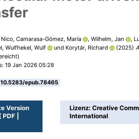
sfer
, Nico
,
Camarasa-Gómez, María
,
Wilhelm, Jan
,
L
l
,
Wulfhekel, Wulf
und
Korytár, Richard
(2025)
A
ereicht)
s: 19 Jan 2026 05:28
10.5283/epub.78465
te Version
Lizenz: Creative Com
 PDF |
International