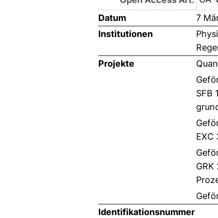
Datum
7 Mä
Institutionen
Physi
Rege
Projekte
Quant
Gefö
SFB 1
grund
Gefö
EXC 3
Gefö
GRK 
Proz
Gefö
Identifikationsnummer