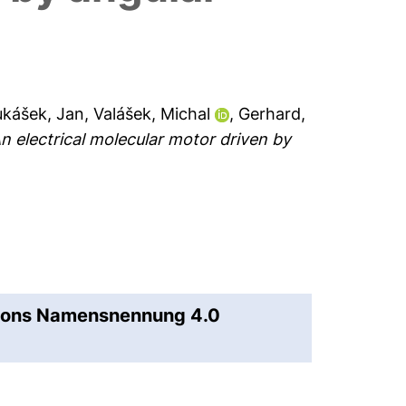
ukášek, Jan
,
Valášek, Michal
,
Gerhard,
n electrical molecular motor driven by
mons Namensnennung 4.0