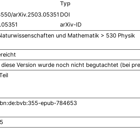
Typ
8550/arXiv.2503.05351
DOI
.05351
arXiv-ID
Naturwissenschaften und Mathematik > 530 Physik
reicht
 diese Version wurde noch nicht begutachtet (bei pre
eil
nbn:de:bvb:355-epub-784653
5