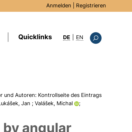
Anmelden
|
Registrieren
Quicklinks
: this page in Englis
DE
|
EN
Suchformular
er und Autoren:
Kontrollseite des Eintrags
 Lukášek, Jan
; Valášek, Michal
;
 by angular