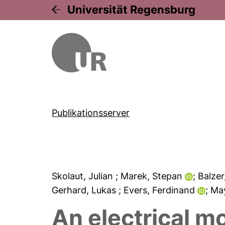
Universität Regensburg
Publikationsserver
Skolaut, Julian
; Marek, Stepan
; Balze
Gerhard, Lukas
; Evers, Ferdinand
; Ma
An electrical m