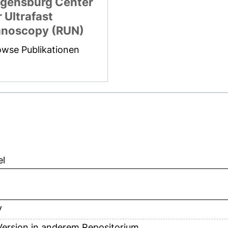
gensburg Center
r Ultrafast
noscopy (RUN)
owse Publikationen
el
v
ersion in anderem Repositorium