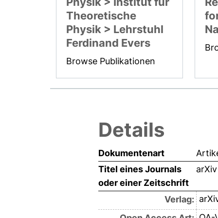
Physik > Institut für
Re
Theoretische
fo
Physik > Lehrstuhl
Na
Ferdinand Evers
Br
Browse Publikationen
Details
Dokumentenart
Artik
Titel eines Journals
arXiv
oder einer Zeitschrift
arXi
Verlag:
OA-V
Open Access Art: