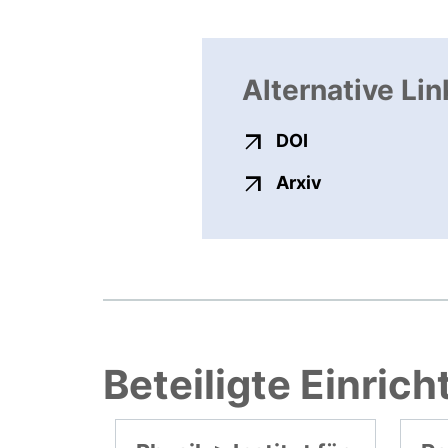
Alternative Lin
externer Link, ö
DOI
externer Link,
Arxiv
Beteiligte Einric