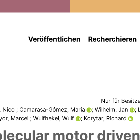
Direkt zum Inhalt
Veröffentlichen
Recherchieren
Nur für Besitz
r, Nico
; Camarasa-Gómez, María
; Wilhelm, Jan
;
yor, Marcel
; Wulfhekel, Wulf
; Korytár, Richard
olecular motor driven