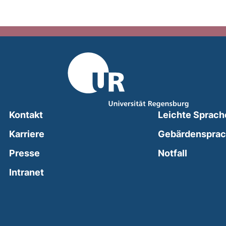
Kontakt
Leichte Sprach
Karriere
Gebärdenspra
(external
Presse
Notfall
(external link, opens in a new window)
Intranet