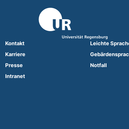
Kontakt
Leichte Sprach
Karriere
Gebärdenspra
(external
Presse
Notfall
(external link, opens in a new window)
Intranet