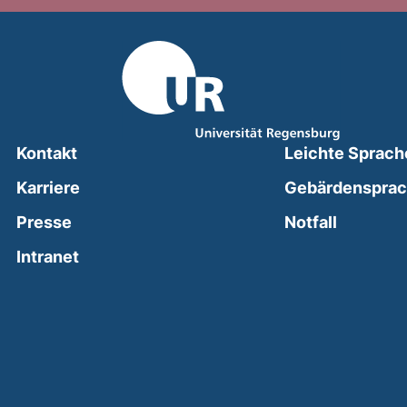
Kontakt
Leichte Sprach
Karriere
Gebärdenspra
(external
Presse
Notfall
(external link, opens in a new window)
Intranet