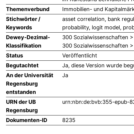
Themenverbund
Immobilien- und Kapitalmär
Stichwörter /
asset correlation, bank regula
Keywords
probability, logit model, pro
Dewey-Dezimal-
300 Sozialwissenschaften >
Klassifikation
300 Sozialwissenschaften > 
Status
Veröffentlicht
Begutachtet
Ja, diese Version wurde beg
An der Universität
Ja
Regensburg
entstanden
URN der UB
urn:nbn:de:bvb:355-epub-
Regensburg
Dokumenten-ID
8235