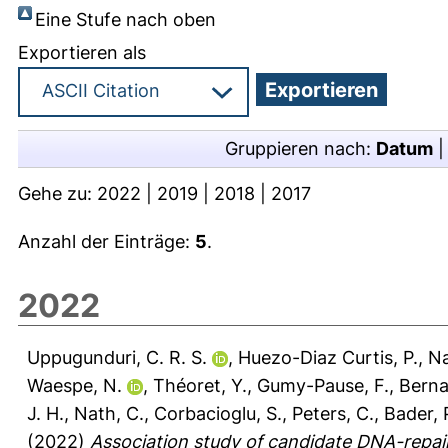
Eine Stufe nach oben
Exportieren als
Gruppieren nach:
Datum
Gehe zu:
2022
|
2019
|
2018
|
2017
Anzahl der Einträge:
5
.
2022
Uppugunduri, C. R. S.
,
Huezo-Diaz Curtis, P.
,
Na
Waespe, N.
,
Théoret, Y.
,
Gumy-Pause, F.
,
Berna
J. H.
,
Nath, C.
,
Corbacioglu, S.
,
Peters, C.
,
Bader, 
(2022)
Association study of candidate DNA-repair