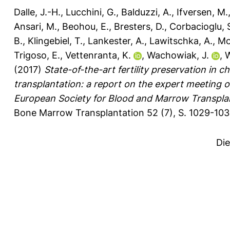
Dalle, J.-H.
,
Lucchini, G.
,
Balduzzi, A.
,
Ifversen, M.
Ansari, M.
,
Beohou, E.
,
Bresters, D.
,
Corbacioglu, 
B.
,
Klingebiel, T.
,
Lankester, A.
,
Lawitschka, A.
,
Mo
Trigoso, E.
,
Vettenranta, K.
,
Wachowiak, J.
,
W
(2017)
State-of-the-art fertility preservation in
transplantation: a report on the expert meeting 
European Society for Blood and Marrow Transpla
Bone Marrow Transplantation 52 (7), S. 1029-10
Di