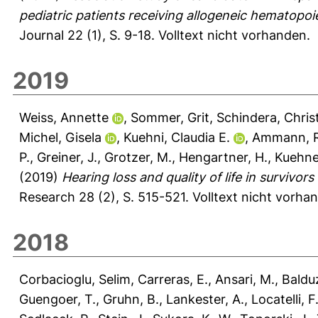
pediatric patients receiving allogeneic hematopoie
Journal 22 (1), S. 9-18.
Volltext nicht vorhanden.
2019
Weiss, Annette
,
Sommer, Grit
,
Schindera, Chris
Michel, Gisela
,
Kuehni, Claudia E.
,
Ammann, R
P.
,
Greiner, J.
,
Grotzer, M.
,
Hengartner, H.
,
Kuehne
(2019)
Hearing loss and quality of life in survivo
Research 28 (2), S. 515-521.
Volltext nicht vorha
2018
Corbacioglu, Selim
,
Carreras, E.
,
Ansari, M.
,
Balduz
Guengoer, T.
,
Gruhn, B.
,
Lankester, A.
,
Locatelli, F