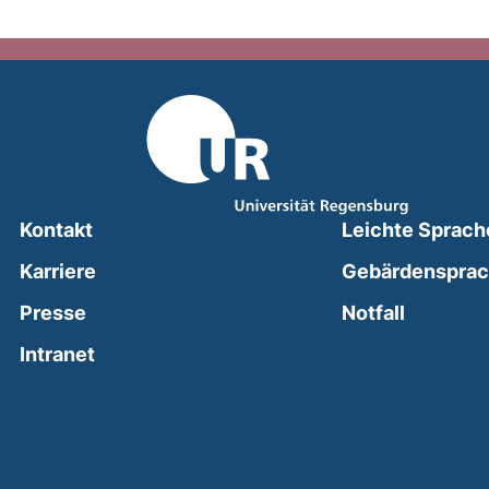
Kontakt
Leichte Sprach
Karriere
Gebärdenspra
(external
Presse
Notfall
(external link, opens in a new window)
Intranet