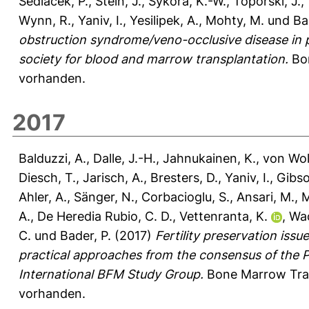
Sedlacek, P.
,
Stein, J.
,
Sykora, K.-W.
,
Toporski, J.
,
Wynn, R.
,
Yaniv, I.
,
Yesilipek, A.
,
Mohty, M.
und
Ba
obstruction syndrome/veno-occlusive disease in pe
society for blood and marrow transplantation.
Bon
vorhanden.
2017
Balduzzi, A.
,
Dalle, J.-H.
,
Jahnukainen, K.
,
von Wol
Diesch, T.
,
Jarisch, A.
,
Bresters, D.
,
Yaniv, I.
,
Gibso
Ahler, A.
,
Sänger, N.
,
Corbacioglu, S.
,
Ansari, M.
,
M
A.
,
De Heredia Rubio, C. D.
,
Vettenranta, K.
,
Wac
C.
und
Bader, P.
(2017)
Fertility preservation issu
practical approaches from the consensus of the 
International BFM Study Group.
Bone Marrow Tran
vorhanden.