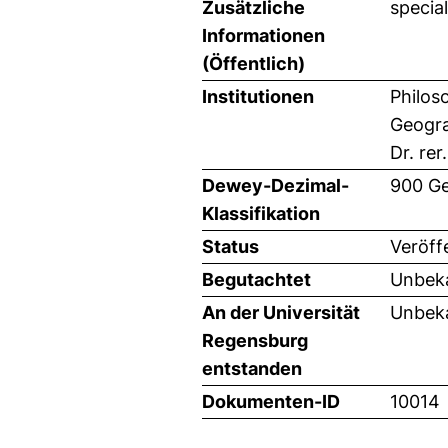
Zusätzliche
specia
Informationen
(Öffentlich)
Institutionen
Philos
Geogra
Dr. rer
Dewey-Dezimal-
900 Ge
Klassifikation
Status
Veröff
Begutachtet
Unbeka
An der Universität
Unbeka
Regensburg
entstanden
Dokumenten-ID
10014