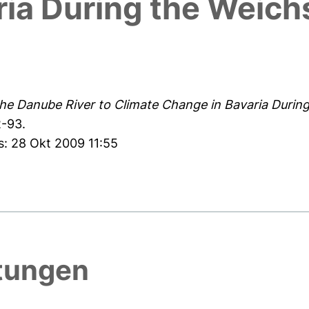
ia During the Weich
the Danube River to Climate Change in Bavaria Durin
2-93.
s: 28 Okt 2009 11:55
htungen