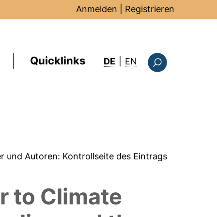
Anmelden
|
Registrieren
Quicklinks
: this page in Englis
DE
|
EN
Suchformular
er und Autoren:
Kontrollseite des Eintrags
r to Climate