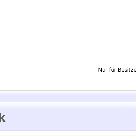
3:24/Metadaten zuletzt geändert: 29 Sep 2021 07:
Nur für Besitz
k