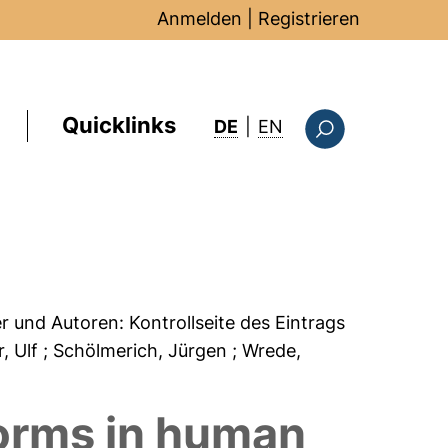
Anmelden
|
Registrieren
Quicklinks
: this page in Englis
DE
|
EN
Suchformular
er und Autoren:
Kontrollseite des Eintrags
r, Ulf
; Schölmerich, Jürgen
; Wrede,
forms in human