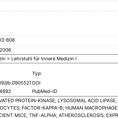
03-808
 2006
in > Lehrstuhl für Innere Medizin I
Typ
89/jlb.0905521
DOI
4692
PubMed-ID
VATED PROTEIN-KINASE; LYSOSOMAL ACID LIPASE
CYTES; FACTOR-KAPPA-B; HUMAN MACROPHAGES;
CIENT MICE; TNF-ALPHA; ATHEROSCLEROSIS; EXPRE