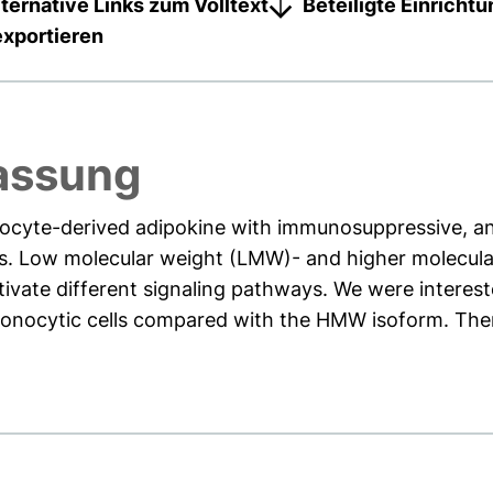
lternative Links zum Volltext
Beteiligte Einricht
exportieren
assung
ocyte-derived adipokine with immunosuppressive, an
ies. Low molecular weight (LMW)- and higher molec
ctivate different signaling pathways. We were inte
monocytic cells compared with the HMW isoform. There