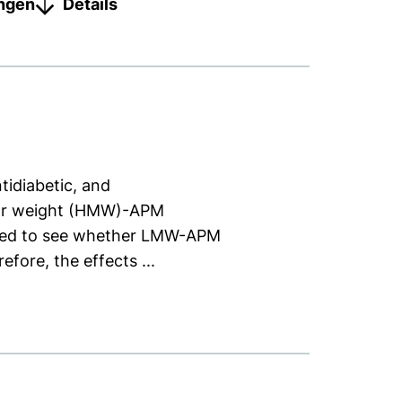
ungen
Details
tidiabetic, and
ular weight (HMW)-APM
rested to see whether LMW-APM
fore, the effects ...