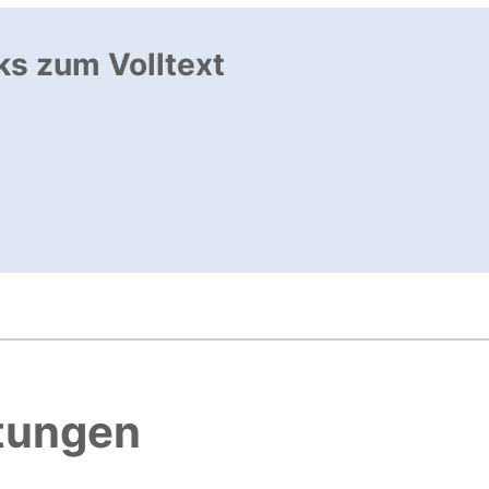
ks zum Volltext
ffnet neues Fenster
nk, öffnet neues Fenster
, öffnet neues Fenster
htungen