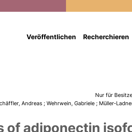
Direkt zum Inhalt
Veröffentlichen
Recherchieren
Nur für Besitz
Schäffler, Andreas
; Wehrwein, Gabriele
; Müller-Ladne
ts of adiponectin iso