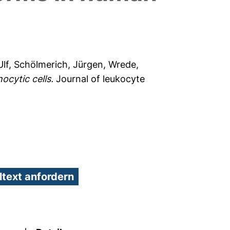
Ulf
,
Schölmerich, Jürgen
,
Wrede,
ocytic cells.
Journal of leukocyte