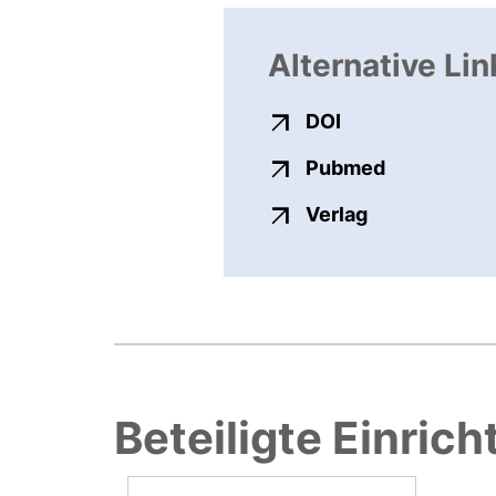
Alternative Lin
externer Link, ö
DOI
externer Li
Pubmed
externer Link
Verlag
Beteiligte Einric