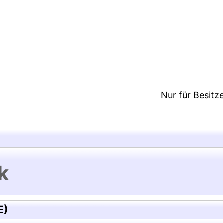
3:05/Metadaten zuletzt geändert: 26 Nov 2020 13:
Nur für Besitz
k
E)