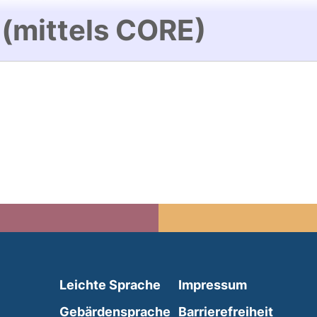
 (mittels CORE)
(external link, opens in 
Leichte Sprache
Impressum
(external link, opens i
Gebärdensprache
Barrierefreiheit