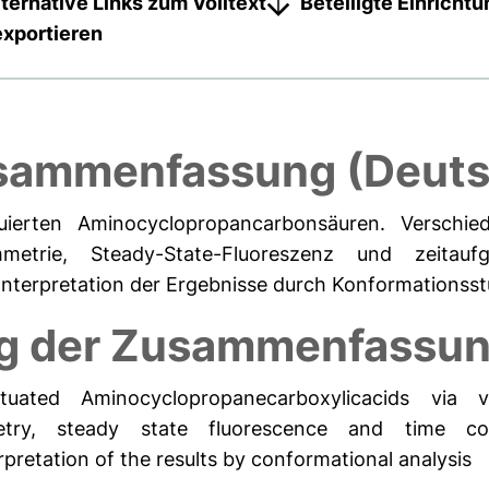
lternative Links zum Volltext
Beteiligte Einricht
exportieren
sammenfassung (Deuts
ierten Aminocyclopropancarbonsäuren. Verschied
mmetrie, Steady-State-Fluoreszenz und zeitauf
Interpretation der Ergebnisse durch Konformationsst
g der Zusammenfassung
uated Aminocyclopropanecarboxylicacids via va
etry, steady state fluorescence and time cor
pretation of the results by conformational analysis