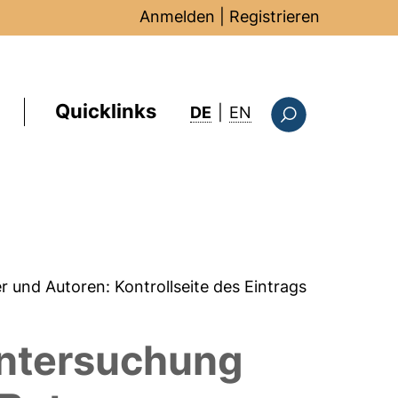
Anmelden
|
Registrieren
Quicklinks
: this page in Englis
DE
|
EN
Suchformular
er und Autoren:
Kontrollseite des Eintrags
Untersuchung