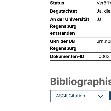
Status
Veröff
Begutachtet
Ja, di
An der Universität
Ja
Regensburg
entstanden
URN der UB
urn:nb
Regensburg
Dokumenten-ID
10063
Bibliographi