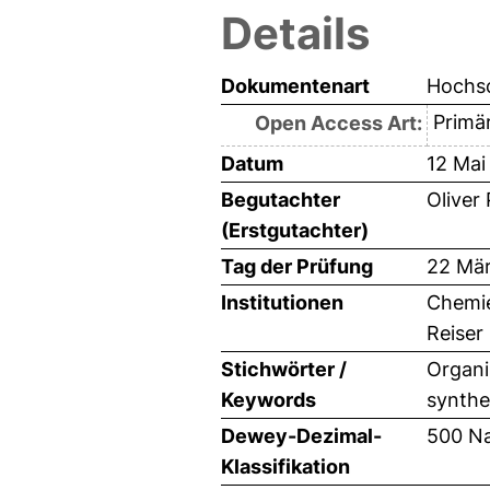
Details
Dokumentenart
Hochsc
Primär
Open Access Art:
Datum
12 Mai
Begutachter
Oliver 
(Erstgutachter)
Tag der Prüfung
22 Mä
Institutionen
Chemie
Reiser
Stichwörter /
Organi
Keywords
synthes
Dewey-Dezimal-
500 Na
Klassifikation