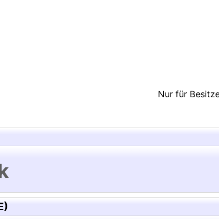
8:11/Metadaten zuletzt geändert: 26 Nov 2020 12:
Nur für Besitz
k
E)