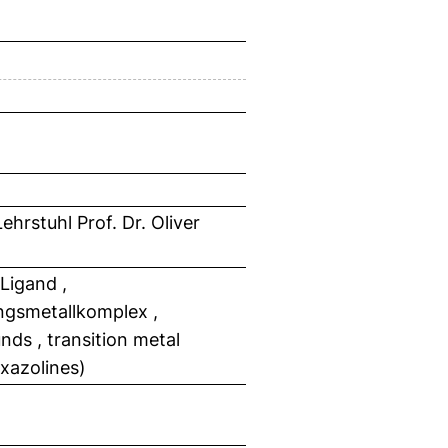
hrstuhl Prof. Dr. Oliver
Ligand ,
ngsmetallkomplex ,
ds , transition metal
oxazolines)