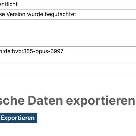
entlicht
ese Version wurde begutachtet
n:de:bvb:355-opus-6997
sche Daten exportieren