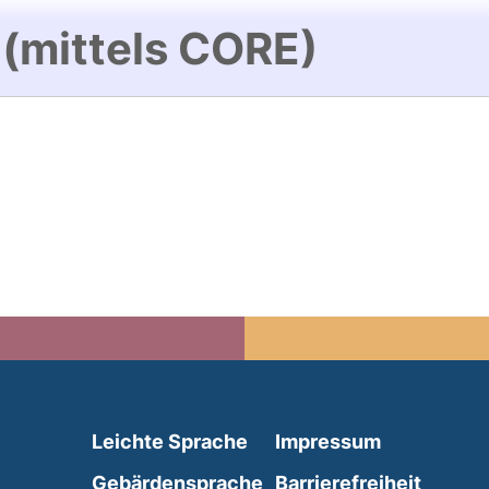
 (mittels CORE)
(external link, opens in 
Leichte Sprache
Impressum
(external link, opens i
Gebärdensprache
Barrierefreiheit