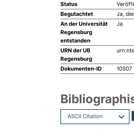
Status
Veröff
Begutachtet
Ja, di
An der Universität
Ja
Regensburg
entstanden
URN der UB
urn:nb
Regensburg
Dokumenten-ID
10507
Bibliographi