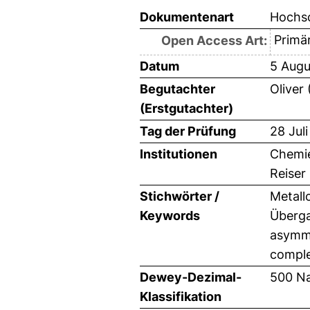
Dokumentenart
Hochsc
Primär
Open Access Art:
Datum
5 Augu
Begutachter
Oliver 
(Erstgutachter)
Tag der Prüfung
28 Jul
Institutionen
Chemie
Reiser
Stichwörter /
Metall
Keywords
Überga
asymme
comple
Dewey-Dezimal-
500 Na
Klassifikation