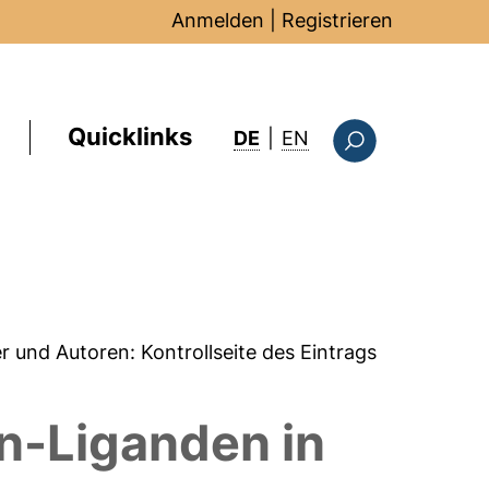
Anmelden
|
Registrieren
Quicklinks
: this page in Englis
DE
|
EN
Suchformular
er und Autoren:
Kontrollseite des Eintrags
n-Liganden in