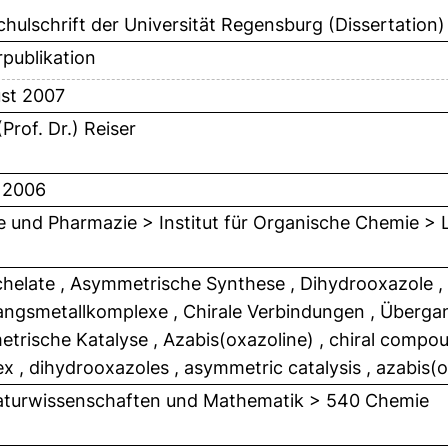
hulschrift der Universität Regensburg (Dissertation)
publikation
st 2007
(Prof. Dr.) Reiser
i 2006
 und Pharmazie > Institut für Organische Chemie > Le
chelate , Asymmetrische Synthese , Dihydrooxazole , 
ngsmetallkomplexe , Chirale Verbindungen , Überga
trische Katalyse , Azabis(oxazoline) , chiral compoun
x , dihydrooxazoles , asymmetric catalysis , azabis(
turwissenschaften und Mathematik > 540 Chemie