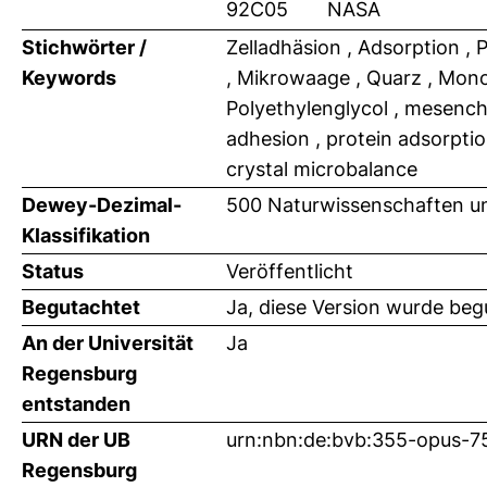
92C05
NASA
Stichwörter /
Zelladhäsion , Adsorption , 
Keywords
, Mikrowaage , Quarz , Monos
Polyethylenglycol , mesench
adhesion , protein adsorptio
crystal microbalance
Dewey-Dezimal-
500 Naturwissenschaften u
Klassifikation
Status
Veröffentlicht
Begutachtet
Ja, diese Version wurde beg
An der Universität
Ja
Regensburg
entstanden
URN der UB
urn:nbn:de:bvb:355-opus-7
Regensburg