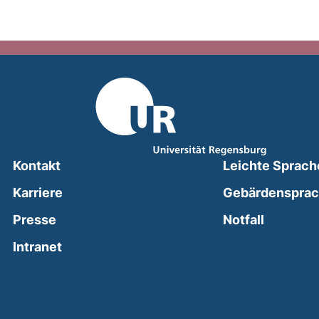
Kontakt
Leichte Sprach
Karriere
Gebärdenspra
(external
Presse
Notfall
(external link, opens in a new window)
Intranet