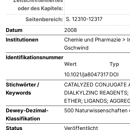
Zeitschriftenheftes
oder des Kapitels:
S. 12310-12317
Seitenbereich:
Datum
2008
Institutionen
Chemie und Pharmazie > Ins
Gschwind
Identifikationsnummer
Wert
Typ
10.1021/ja8047317
DOI
Stichwörter /
CATALYZED CONJUGATE A
Keywords
DIALKYLZINC REAGENTS;
ETHER; LIGANDS; AGGRE
Dewey-Dezimal-
500 Naturwissenschaften
Klassifikation
Status
Veröffentlicht