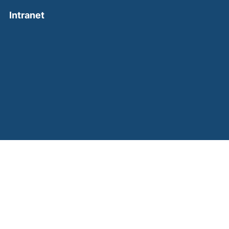
(external link, opens in a new window)
Intranet