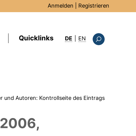
Anmelden
|
Registrieren
Quicklinks
: this page in Englis
DE
|
EN
Suchformular
er und Autoren:
Kontrollseite des Eintrags
 2006,