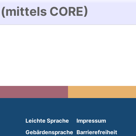
 (mittels CORE)
(external link, opens in 
Leichte Sprache
Impressum
(external link, opens i
Gebärdensprache
Barrierefreiheit