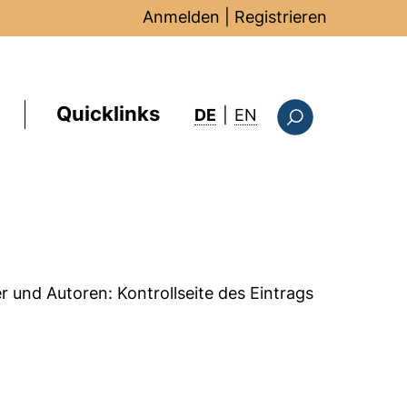
Anmelden
|
Registrieren
Quicklinks
: this page in Englis
DE
|
EN
Suchformular
er und Autoren:
Kontrollseite des Eintrags