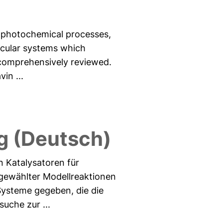
f photochemical processes,
lecular systems which
 comprehensively reviewed.
in ...
 (Deutsch)
n Katalysatoren für
gewählter Modellreaktionen
Systeme gegeben, die die
uche zur ...