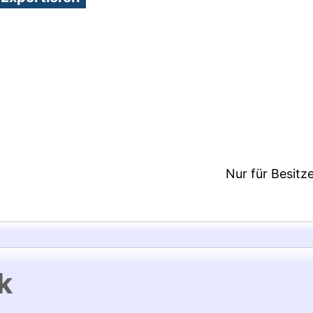
6:17/Metadaten zuletzt geändert: 26 Nov 2020 12:
Nur für Besitz
k