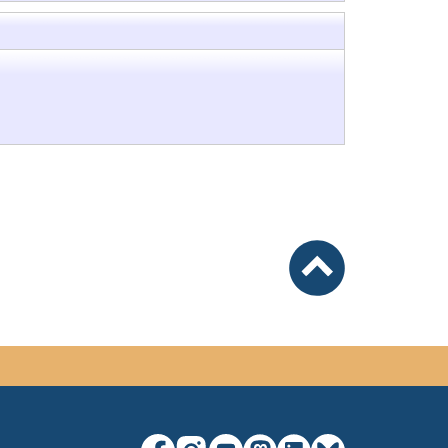
nach oben
unsere Facebook-Seite (externer Lin
unsere Instagram-Seite (externe
unsere YouTube-Seite (exter
unsere Mastodon-Seite (
unsere LinkedIn-Seit
unsere Bluesky-S