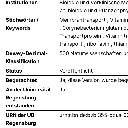
Institutionen
Biologie und Vorklinische Me
Zellbiologie und Pflanzenphy
Stichwörter /
Membrantransport , Vitamin
Keywords
, Corynebacterium glutamic
Transportprotein , Vitamintr
transport , riboflavin , thiam
Dewey-Dezimal-
500 Naturwissenschaften un
Klassifikation
Status
Veröffentlicht
Begutachtet
Ja, diese Version wurde beg
An der Universität
Ja
Regensburg
entstanden
URN der UB
urn:nbn:de:bvb:355-opus-
Regensburg