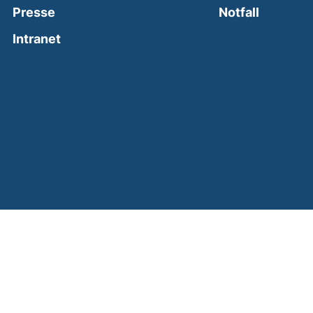
(external
Presse
Notfall
(external link, opens in a new window)
Intranet