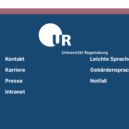
Kontakt
Leichte Sprach
Karriere
Gebärdenspra
(external
Presse
Notfall
(external link, opens in a new window)
Intranet