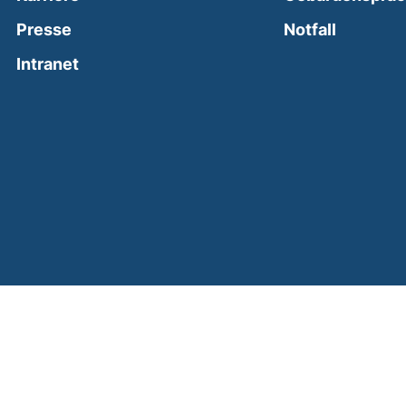
(external
Presse
Notfall
(external link, opens in a new window)
Intranet