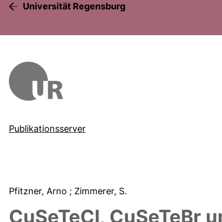
Universität Regensburg
Publikationsserver
Pfitzner, Arno
; Zimmerer, S.
CuSeTeCl, CuSeTeBr u