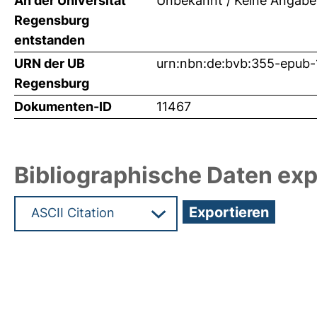
An der Universität
Unbekannt / Keine Angabe
Regensburg
entstanden
URN der UB
urn:nbn:de:bvb:355-epub
Regensburg
Dokumenten-ID
11467
Bibliographische Daten exp
Hochladedatum:24 Mrz 2010 06:56/Metadaten zu