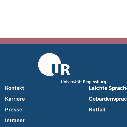
Kontakt
Leichte Sprach
Karriere
Gebärdenspra
(external
Presse
Notfall
(external link, opens in a new window)
Intranet