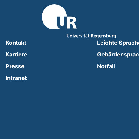
Kontakt
Leichte Sprach
Karriere
Gebärdenspra
(external
Presse
Notfall
(external link, opens in a new window)
Intranet