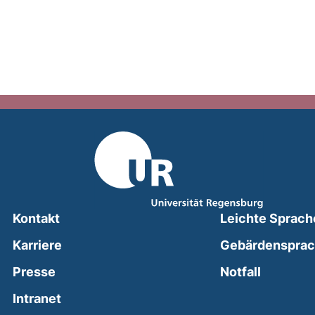
Kontakt
Leichte Sprach
Karriere
Gebärdenspra
(external
Presse
Notfall
(external link, opens in a new window)
Intranet