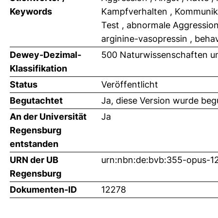
Keywords
Kampfverhalten , Kommunikat
Test , abnormale Aggression ,
arginine-vasopressin , behav
Dewey-Dezimal-
500 Naturwissenschaften un
Klassifikation
Status
Veröffentlicht
Begutachtet
Ja, diese Version wurde beg
An der Universität
Ja
Regensburg
entstanden
URN der UB
urn:nbn:de:bvb:355-opus-1
Regensburg
Dokumenten-ID
12278