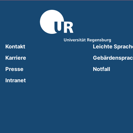
Kontakt
Leichte Sprach
Karriere
Gebärdenspra
(external
Presse
Notfall
(external link, opens in a new window)
Intranet