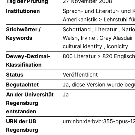
Tag der Prüfung
27 November 2008
Institutionen
Sprach- und Literatur- und K
Amerikanistik > Lehrstuhl für
Stichwörter /
Schottland , Literatur , Nati
Keywords
Welsh, Irvine , Gray Alasdair 
cultural identity , iconicity
Dewey-Dezimal-
800 Literatur > 820 Englisch
Klassifikation
Status
Veröffentlicht
Begutachtet
Ja, diese Version wurde beg
An der Universität
Ja
Regensburg
entstanden
URN der UB
urn:nbn:de:bvb:355-opus-1
Regensburg