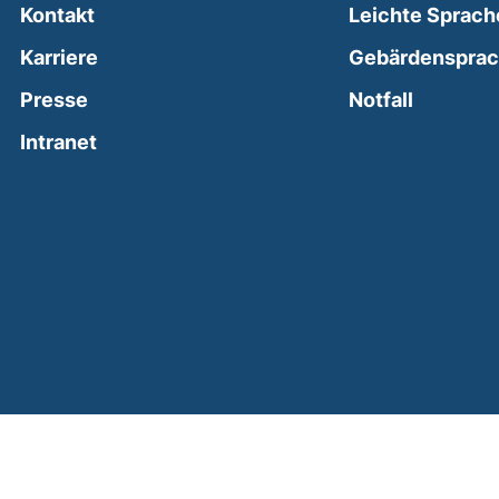
Kontakt
Leichte Sprach
Karriere
Gebärdenspra
(external
Presse
Notfall
(external link, opens in a new window)
Intranet