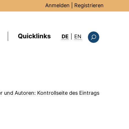
Anmelden
|
Registrieren
Quicklinks
: this page in Englis
DE
|
EN
Suchformular
er und Autoren:
Kontrollseite des Eintrags