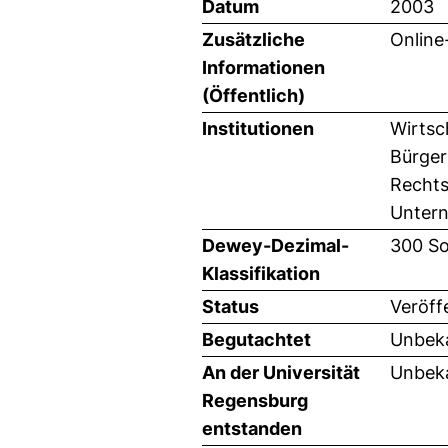
Datum
2003
Zusätzliche
Online
Informationen
(Öffentlich)
Institutionen
Wirtsc
Bürger
Rechts
Untern
Dewey-Dezimal-
300 So
Klassifikation
Status
Veröff
Begutachtet
Unbeka
An der Universität
Unbeka
Regensburg
entstanden