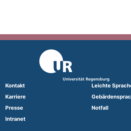
Kontakt
Leichte Sprach
Karriere
Gebärdenspra
(external
Presse
Notfall
(external link, opens in a new window)
Intranet