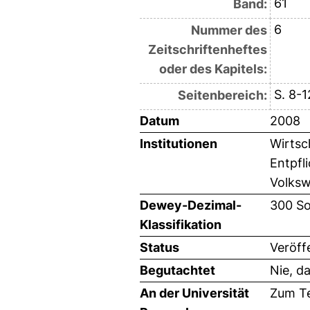
61
Band:
6
Nummer des
Zeitschriftenheftes
oder des Kapitels:
S. 8-1
Seitenbereich:
Datum
2008
Institutionen
Wirtsc
Entpfl
Volksw
Dewey-Dezimal-
300 So
Klassifikation
Status
Veröff
Begutachtet
Nie, d
An der Universität
Zum Te