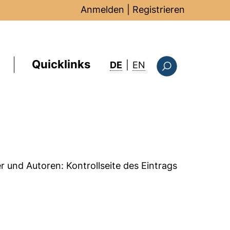
Anmelden
|
Registrieren
Quicklinks
: this page in Englis
DE
|
EN
Suchformular
er und Autoren:
Kontrollseite des Eintrags