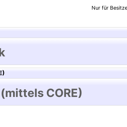
Nur für Besitz
k
E)
 (mittels CORE)