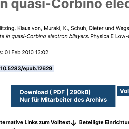
in quasi-Corbino ele
litzing, Klaus von
,
Muraki, K.
,
Schuh, Dieter
und
Wegs
te in quasi-Corbino electron bilayers.
Physica E Low-
s: 01 Feb 2010 13:02
10.5283/epub.12629
Download ( PDF | 290kB)
Nur für Mitarbeiter des Archivs
lternative Links zum Volltext
Beteiligte Einricht