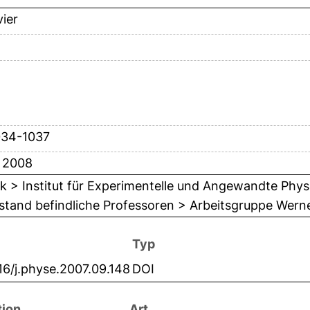
vier
034-1037
 2008
k > Institut für Experimentelle und Angewandte Physi
stand befindliche Professoren > Arbeitsgruppe Wern
Typ
16/j.physe.2007.09.148
DOI
tion
Art