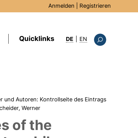
Anmelden
|
Registrieren
Quicklinks
: this page in Englis
DE
|
EN
Suchformular
er und Autoren:
Kontrollseite des Eintrags
cheider, Werner
s of the