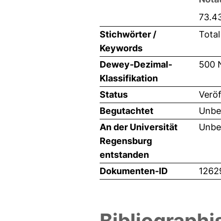
73.43
Stichwörter /
Total
Keywords
Dewey-Dezimal-
500 
Klassifikation
Status
Veröf
Begutachtet
Unbe
An der Universität
Unbe
Regensburg
entstanden
Dokumenten-ID
1262
Bibliographi