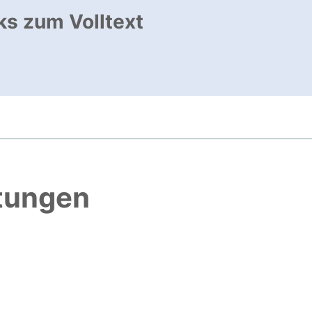
ks zum Volltext
ffnet neues Fenster
htungen