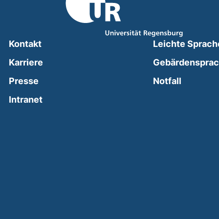
Kontakt
Leichte Sprach
Karriere
Gebärdenspra
(external
Presse
Notfall
(external link, opens in a new window)
Intranet