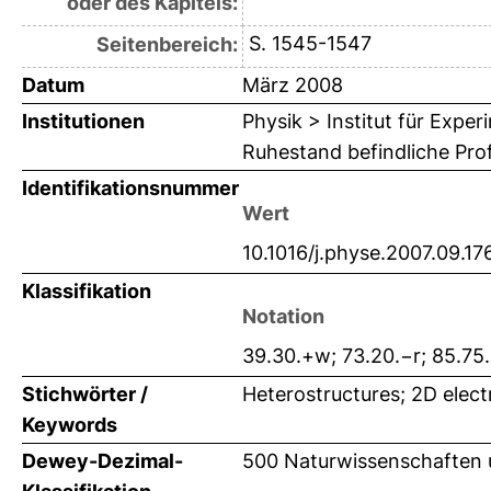
oder des Kapitels:
S. 1545-1547
Seitenbereich:
Datum
März 2008
Institutionen
Physik > Institut für Expe
Ruhestand befindliche Pr
Identifikationsnummer
Wert
10.1016/j.physe.2007.09.17
Klassifikation
Notation
39.30.+w; 73.20.−r; 85.75.-
Stichwörter /
Heterostructures; 2D elec
Keywords
Dewey-Dezimal-
500 Naturwissenschaften 