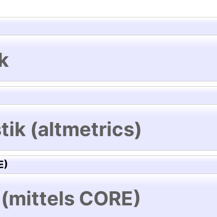
k
tik (altmetrics)
E)
 (mittels CORE)