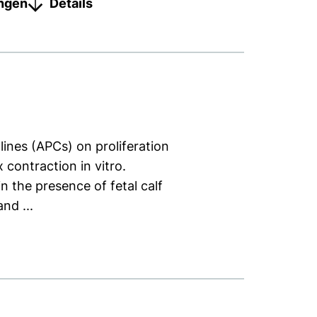
ungen
Details
ines (APCs) on proliferation
contraction in vitro.
 the presence of fetal calf
nd ...