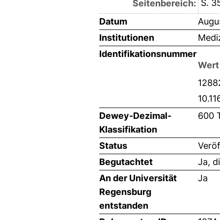
S. 3
Seitenbereich:
Datum
Augu
Institutionen
Mediz
Identifikationsnummer
Wert
1288
10.11
Dewey-Dezimal-
600 
Klassifikation
Status
Veröf
Begutachtet
Ja, d
An der Universität
Ja
Regensburg
entstanden