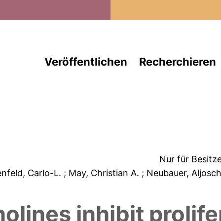
Direkt zum Inhalt
Veröffentlichen
Recherchieren
Nur für Besitz
enfeld, Carlo-L.
; May, Christian A.
; Neubauer, Aljosc
lines inhibit prolif