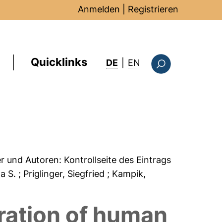
Anmelden
|
Registrieren
Quicklinks
: this page in Englis
DE
|
EN
Suchformular
er und Autoren:
Kontrollseite des Eintrags
ha S.
; Priglinger, Siegfried
; Kampik,
eration of human