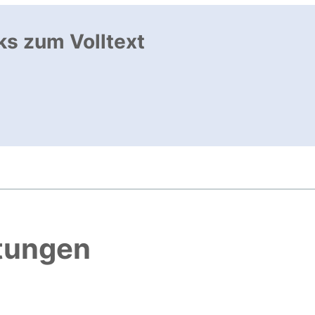
ks zum Volltext
nk, öffnet neues Fenster
ffnet neues Fenster
htungen