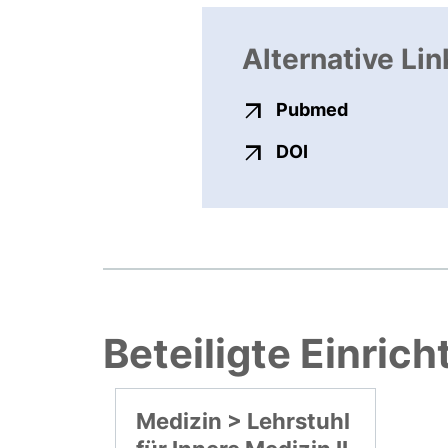
Alternative Lin
externer Li
Pubmed
externer Link, ö
DOI
Beteiligte Einric
Medizin > Lehrstuhl