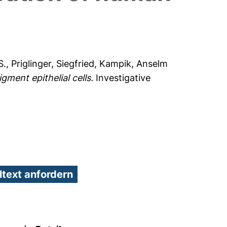
S.
,
Priglinger, Siegfried
,
Kampik, Anselm
gment epithelial cells.
Investigative