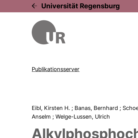
Universität Regensburg
Publikationsserver
Eibl, Kirsten H.
; Banas, Bernhard
; Scho
Anselm
; Welge-Lussen, Ulrich
Alkylphosphocho