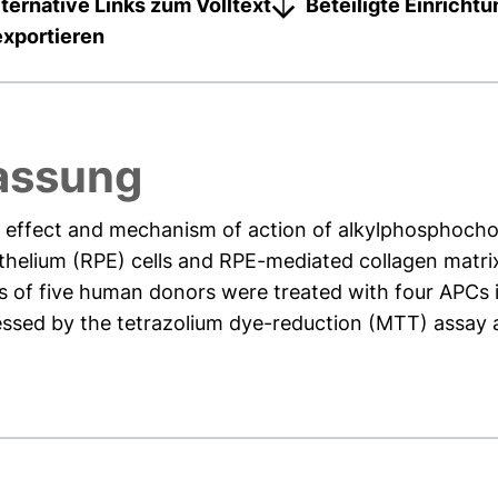
lternative Links zum Volltext
Beteiligte Einricht
exportieren
assung
 effect and mechanism of action of alkylphosphochol
thelium (RPE) cells and RPE-mediated collagen matrix 
of five human donors were treated with four APCs in
essed by the tetrazolium dye-reduction (MTT) assay a