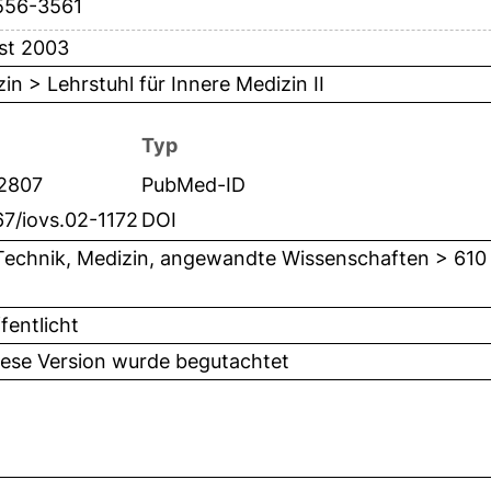
556-3561
st 2003
in > Lehrstuhl für Innere Medizin II
Typ
2807
PubMed-ID
67/iovs.02-1172
DOI
Technik, Medizin, angewandte Wissenschaften > 610
fentlicht
iese Version wurde begutachtet