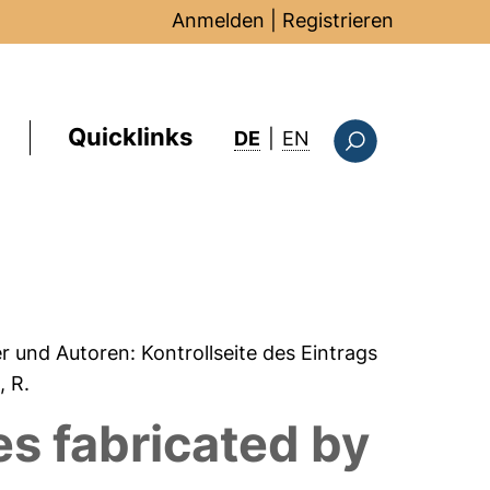
Anmelden
|
Registrieren
Quicklinks
: this page in Englis
DE
|
EN
Suchformular
er und Autoren:
Kontrollseite des Eintrags
l, R.
s fabricated by