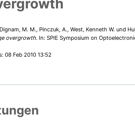
vergrowth
Dignam, M. M.
,
Pinczuk, A.
,
West, Kenneth W.
und
Hul
ge overgrowth.
In: SPIE Symposium on Optoelectronic
s: 08 Feb 2010 13:52
htungen