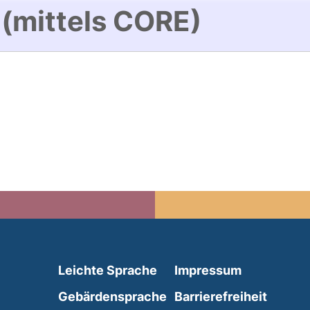
 (mittels CORE)
(external link, opens in 
Leichte Sprache
Impressum
(external link, opens i
Gebärdensprache
Barrierefreiheit