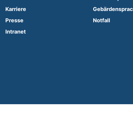
Karriere
Gebärdenspra
(external
Presse
Notfall
(external link, opens in a new window)
Intranet