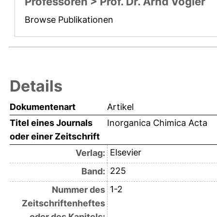
Professoren > Prof. Dr. Arnd Vogler
Browse Publikationen
Details
Dokumentenart
Artikel
Titel eines Journals
Inorganica Chimica Acta
oder einer Zeitschrift
Elsevier
Verlag:
225
Band:
1-2
Nummer des
Zeitschriftenheftes
oder des Kapitels: