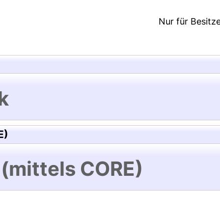
Nur für Besitz
k
E)
 (mittels CORE)