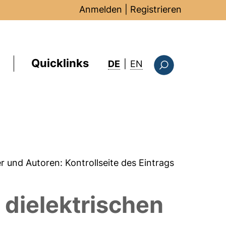
Anmelden
|
Registrieren
Quicklinks
: this page in Englis
DE
|
EN
Suchformular
er und Autoren:
Kontrollseite des Eintrags
 dielektrischen