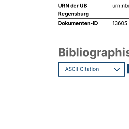
URN der UB
urn:nb
Regensburg
Dokumenten-ID
13605
Bibliographi
Hochladedatum:26 Mrz 2010 0