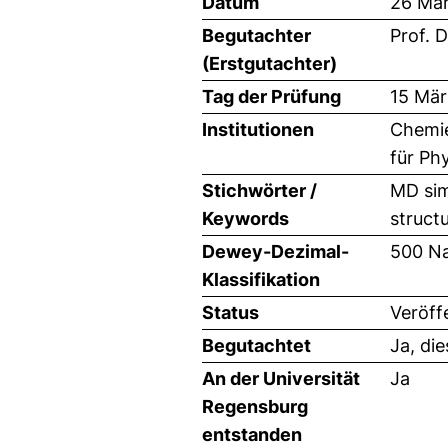
Datum
26 Mär
Begutachter
Prof. 
(Erstgutachter)
Tag der Prüfung
15 Mär
Institutionen
Chemie
für Ph
Stichwörter /
MD sim
Keywords
structu
Dewey-Dezimal-
500 Na
Klassifikation
Status
Veröff
Begutachtet
Ja, di
An der Universität
Ja
Regensburg
entstanden