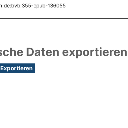
n:de:bvb:355-epub-136055
sche Daten exportieren
8:09/Metadaten zuletzt geändert: 25 Nov 2020 15: