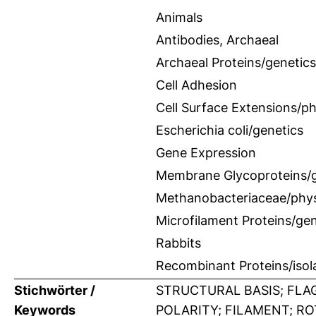
Animals
Antibodies, Archaeal
Archaeal Proteins/genetics
Cell Adhesion
Cell Surface Extensions/p
Escherichia coli/genetics
Gene Expression
Membrane Glycoproteins/g
Methanobacteriaceae/phys
Microfilament Proteins/gen
Rabbits
Recombinant Proteins/isola
Stichwörter /
STRUCTURAL BASIS; FLA
Keywords
POLARITY; FILAMENT; RO