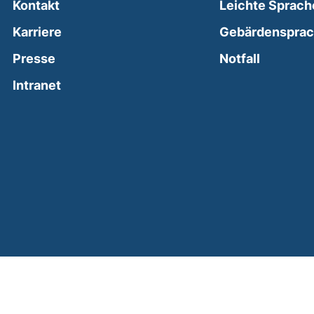
Kontakt
Leichte Sprach
Karriere
Gebärdenspra
(external
Presse
Notfall
(external link, opens in a new window)
Intranet