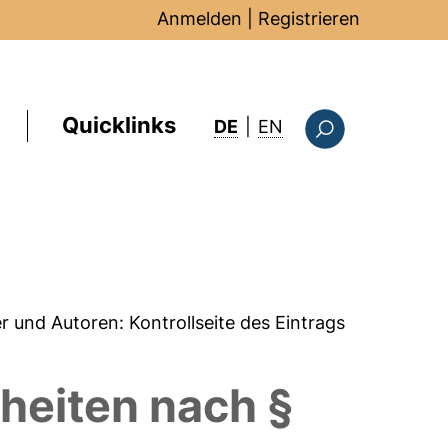
Anmelden
|
Registrieren
Quicklinks
: this page in Englis
DE
|
EN
Suchformular
er und Autoren:
Kontrollseite des Eintrags
heiten nach §