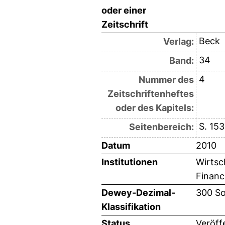
oder einer
Zeitschrift
Beck
Verlag:
34
Band:
4
Nummer des
Zeitschriftenheftes
oder des Kapitels:
S. 15
Seitenbereich:
Datum
2010
Institutionen
Wirtsc
Financi
Dewey-Dezimal-
300 So
Klassifikation
Status
Veröff