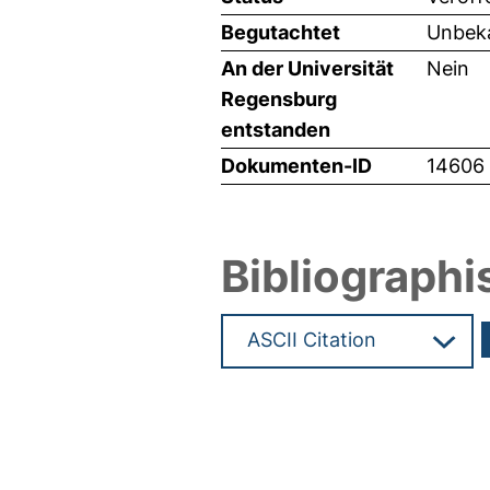
Begutachtet
Unbeka
An der Universität
Nein
Regensburg
entstanden
Dokumenten-ID
14606
Bibliographi