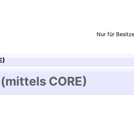
8:36/Metadaten zuletzt geändert: 24 Mai 2018 12:0
Nur für Besitz
E)
 (mittels CORE)