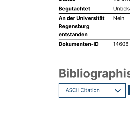
Begutachtet
Unbeka
An der Universität
Nein
Regensburg
entstanden
Dokumenten-ID
14608
Bibliographi