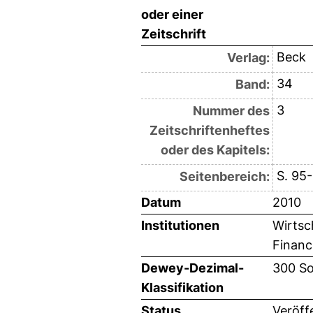
oder einer
Zeitschrift
Beck
Verlag:
34
Band:
3
Nummer des
Zeitschriftenheftes
oder des Kapitels:
S. 95
Seitenbereich:
Datum
2010
Institutionen
Wirtsc
Financi
Dewey-Dezimal-
300 So
Klassifikation
Status
Veröff