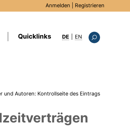
Anmelden
|
Registrieren
Quicklinks
: this page in Englis
DE
|
EN
Suchformular
er und Autoren:
Kontrollseite des Eintrags
lzeitverträgen