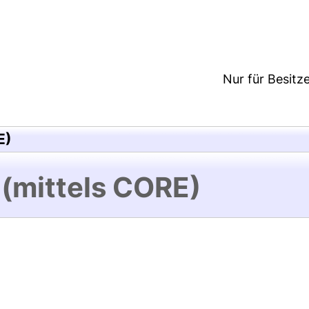
8:37/Metadaten zuletzt geändert: 24 Mai 2018 12:0
Nur für Besitz
E)
 (mittels CORE)