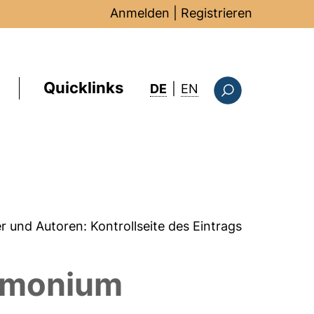
Anmelden
|
Registrieren
Quicklinks
: this page in Englis
DE
|
EN
Suchformular
er und Autoren:
Kontrollseite des Eintrags
armonium