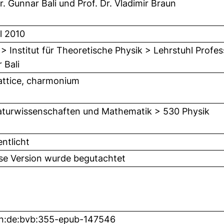
r. Gunnar Bali
und
Prof. Dr. Vladimir Braun
il 2010
 > Institut für Theoretische Physik > Lehrstuhl Profe
 Bali
attice, charmonium
turwissenschaften und Mathematik > 530 Physik
entlicht
ese Version wurde begutachtet
n:de:bvb:355-epub-147546