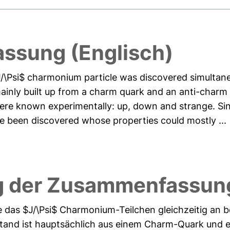
ssung (Englisch)
/\Psi$ charmonium particle was discovered simultane
mainly built up from a charm quark and an anti-charm 
were known experimentally: up, down and strange. Si
been discovered whose properties could mostly ...
g der Zusammenfassung
das $J/\Psi$ Charmonium-Teilchen gleichzeitig an b
stand ist hauptsächlich aus einem Charm-Quark und