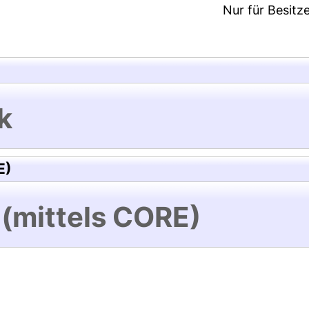
Nur für Besitz
k
E)
 (mittels CORE)