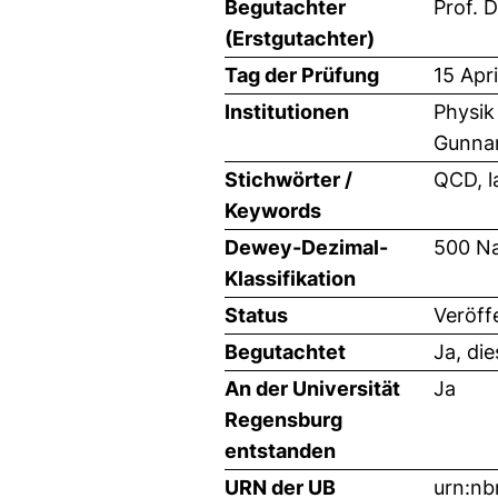
Begutachter
Prof. D
(Erstgutachter)
Tag der Prüfung
15 Apr
Institutionen
Physik
Gunnar
Stichwörter /
QCD, l
Keywords
Dewey-Dezimal-
500 Na
Klassifikation
Status
Veröff
Begutachtet
Ja, di
An der Universität
Ja
Regensburg
entstanden
URN der UB
urn:nb