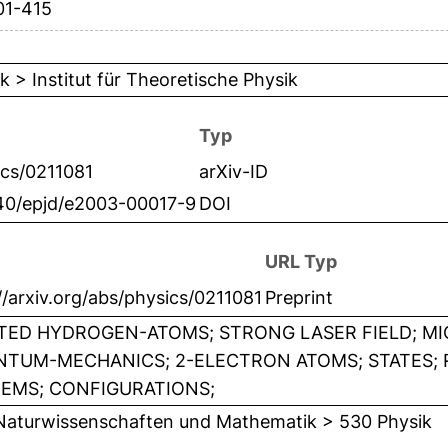
01-415
k > Institut für Theoretische Physik
Typ
ics/0211081
arXiv-ID
140/epjd/e2003-00017-9
DOI
URL Typ
//arxiv.org/abs/physics/0211081
Preprint
TED HYDROGEN-ATOMS; STRONG LASER FIELD; MI
TUM-MECHANICS; 2-ELECTRON ATOMS; STATES; 
EMS; CONFIGURATIONS;
Naturwissenschaften und Mathematik > 530 Physik