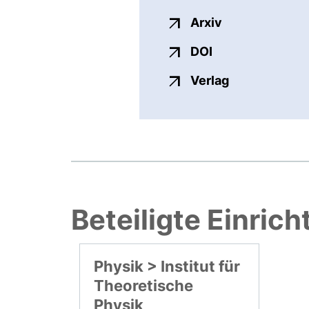
externer Link,
Arxiv
externer Link, ö
DOI
externer Link
Verlag
Beteiligte Einric
Physik > Institut für
Theoretische
Physik