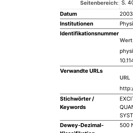
S. 4
Seitenbereich:
Datum
2003
Institutionen
Physi
Identifikationsnummer
Wert
phys
10.1
Verwandte URLs
URL
http:
Stichwörter /
EXCI
Keywords
QUAN
SYST
Dewey-Dezimal-
500 