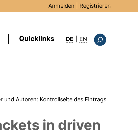
Anmelden
|
Registrieren
Quicklinks
: this page in Englis
DE
|
EN
Suchformular
er und Autoren:
Kontrollseite des Eintrags
ckets in driven