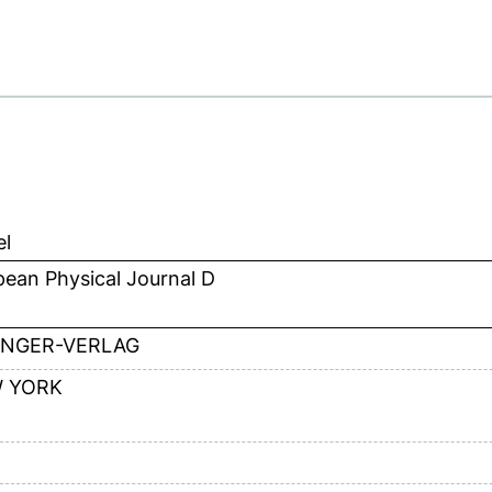
el
ean Physical Journal D
INGER-VERLAG
 YORK