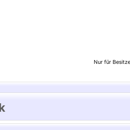
3:30/Metadaten zuletzt geändert: 29 Sep 2021 07:2
Nur für Besitz
k