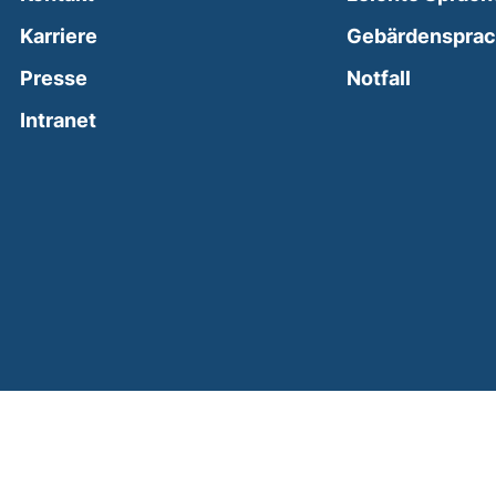
Karriere
Gebärdenspra
(external
Presse
Notfall
(external link, opens in a new window)
Intranet